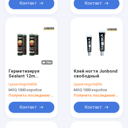
Контакт
Контакт
Герметизируя
Клей ногтя Junbond
Sealant 12m
свободный
водоустойчивого
Цена:
negotiable
Цена:
negotiable
клея ногтя 300ML
MOQ:
1000 коробок
MOQ:
1000 коробок
свободного
резиновый
Получить последнюю цену
Получить последнюю цену
слипчивый длиной
Контакт
Контакт