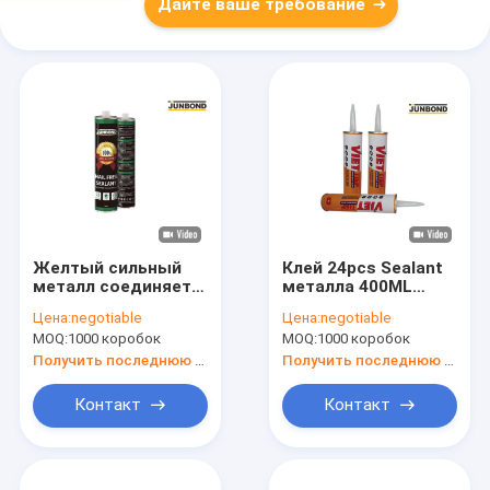
Дайте ваше требование
Желтый сильный
Клей 24pcs Sealant
металл соединяет
металла 400ML
прилипатель
сильный в
Цена:
negotiable
Цена:
negotiable
слипчивого ногтя
алюминий коробки
MOQ:
1000 коробок
MOQ:
1000 коробок
Sealant 300ML
24pcs
свободный
Получить последнюю цену
Получить последнюю цену
Контакт
Контакт