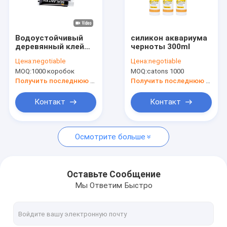
Путешествие фабрики
Проверка качества
Водоустойчивый
силикон аквариума
деревянный клей
черноты 300ml
Свяжитесь мы
конопатит 8m
Цена:
negotiable
Цена:
negotiable
длинный
MOQ:
1000 коробок
MOQ:
catons 1000
деревянный клей
Спросите цитату
конопатит трубку
Получить последнюю цену
Получить последнюю цену
News
Контакт
Контакт
Осмотрите больше
Сеалант силикона Асетоксы
нейтральный сеалант силикона
Оставьте Сообщение
Мы Ответим Быстро
Сеалант силикона конструкции
Пена ПУ