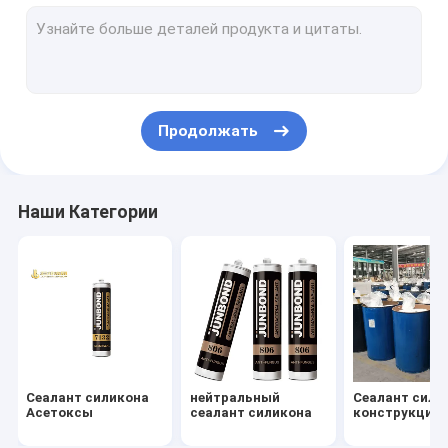
Изолируя sealant стекла
Анти- Sealant Mildew
Sealant силикона аквариума
Продолжать
Sealant силикона окна
Sealant силикона GP
Наши Категории
Клей ногтя свободный
погодостойкий sealant силикона
Sealant полиуретана лобового стекла
Sealant силикона стопа огня
Сеалант силикона
нейтральный
Сеалант сили
сеалант полимера госпожи
Асетоксы
сеалант силикона
конструкции