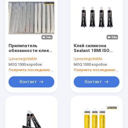
Прилипатель
Клей силикона
обязанности клея
Sealant 18Ml ISO
H400ml Eavy
стеклянный
Цена:
negotiable
Цена:
negotiable
силикона OEM
скрепляя
MOQ:
1000 коробок
MOQ:
1000 коробок
сильный
стеклянный
отсутствие больше
Получить последнюю цену
Получить последнюю цену
Sealant ногтя
Контакт
Контакт
Дом
Продукты
О нас