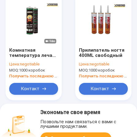
Комнатная
Прилипатель ногтя
температура леча
400ML свободный
Sealant пола клея
Цена:
negotiable
Цена:
negotiable
24pcs ногтя 400ML
MOQ:
1000 коробок
MOQ:
1000 коробок
свободный
деревянный
Получить последнюю цену
Получить последнюю цену
Контакт
Контакт
Экономьте свое время
Позвольте нам связаться с вами с
лучшими продуктами.