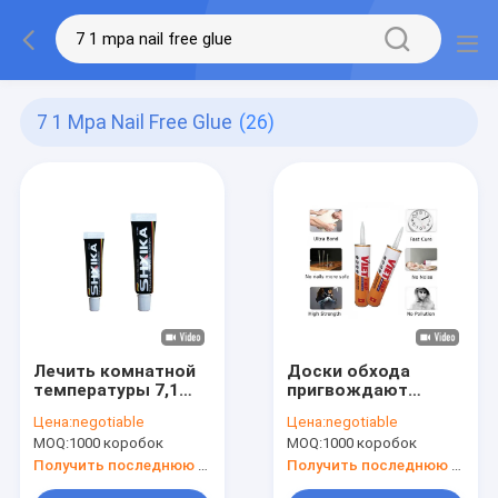
7 1 Mpa Nail Free Glue
(26)
Лечить комнатной
Доски обхода
температуры 7,1
пригвождают
MPa свободного
Sealant доски
Цена:
negotiable
Цена:
negotiable
клея ногтя Брауна
обхода Брауна
MOQ:
1000 коробок
MOQ:
1000 коробок
300ML слипчивый
свободного клея
слипчивый
Получить последнюю цену
Получить последнюю цену