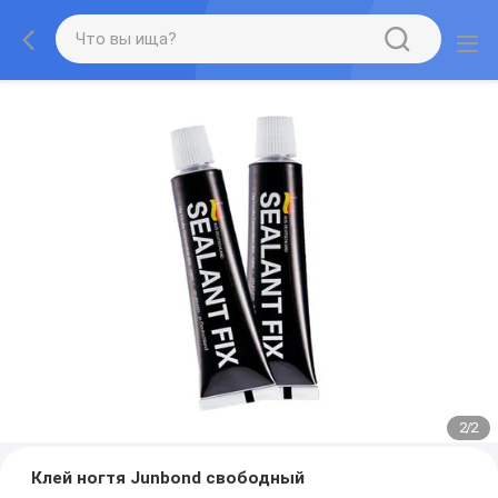
2
/
2
Клей ногтя Junbond свободный