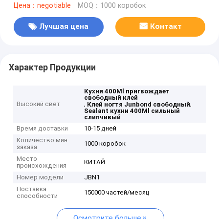
Цена：negotiable
MOQ：1000 коробок
Лучшая цена
Контакт
Характер Продукции
Кухня 400Ml пригвождает
свободный клей
Высокий свет
,
,
Клей ногтя Junbond свободный
Sealant кухни 400Ml сильный
слипчивый
Время доставки
10-15 дней
Количество мин
1000 коробок
заказа
Место
КИТАЙ
происхождения
Номер модели
JBN1
Поставка
150000 частей/месяц
способности
Осмотрите больше