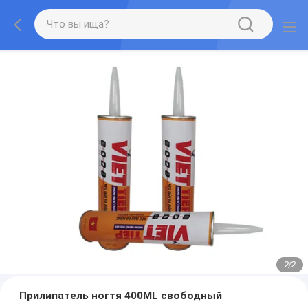
2
/
2
Прилипатель ногтя 400ML свободный